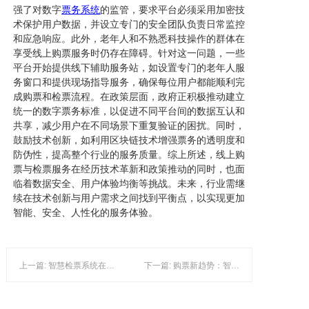
强了对数字
票务系统
的监管，要求平台必须采用加密技
术保护用户数据，并设立专门的安全团队负责日常监控
和应急响应。此外，老年人和不熟悉科技操作的群体在
享受线上购票服务时仍存在障碍。针对这一问题，一些
平台开始提供线下辅助服务站，如设置专门的老年人服
务窗口和提供现场指导服务，确保每位用户都能顺利完
成购票和检票流程。在政策层面，政府正积极推动建立
统一的数字票务标准，以促进不同平台间的数据互认和
共享，减少用户在不同场景下重复验证的困扰。同时，
鼓励技术创新，如利用区块链技术增强票务的透明度和
防伪性，提高整个行业的服务质量。综上所述，线上购
票与检票服务在经历技术革新和政策推动的同时，也面
临着数据安全、用户体验均衡等挑战。未来，行业需继
续在技术创新与用户需求之间找到平衡点，以实现更加
智能、安全、人性化的服务体验。
上一篇: 智慧检票系统在娱乐休闲场所的革新应用：以蹦床馆为例
下一篇: 购票新趋势：智能门票系统在文旅行业的革新与应用