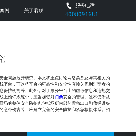
服务电话
案例
关于君联
4008091681
究
安全问题展开研究。本文将重点讨论网络票务及与其相关的
线平台，而这些平台的可靠性和安全性直接关系到消费者的
息保护机制等。此外，对于票务平台上的虚假信息和违规交
线上预订系统中，应当加强对
门票
安全的管理。这不仅涉及
雪场的整体安全防护也包括场所内部的紧急出口和救援设备
的意外伤害等，应建立完善的安全防护和紧急救援体系。如
，提高应对突发状况的能力和水平。在政策的支持下，我们
康的市场环境做出贡献。