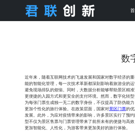
数
近年来，随着互联网技术的飞速发展和国家对数字经济的重
能的智能化管理，每一次技术革新都深刻影响着旅游业的运
避免现场排队的烦恼。同时，大数据分析能够帮助景区精准
更便捷的入园方式和更安全的支付环境。然而，数字化转型
为每张门票生成独一无二的数字身份，不仅提高了防伪能力
更加个性化的旅行体验。在政策层面，国家对
景区门票
的优
发展。此外，为应对疫情带来的影响，许多景区实行了预约
型不仅为景区售票与门票管理带来了前所未有的便捷与高效
更加智能化、人性化，为游客带来更加美好的旅行体验。