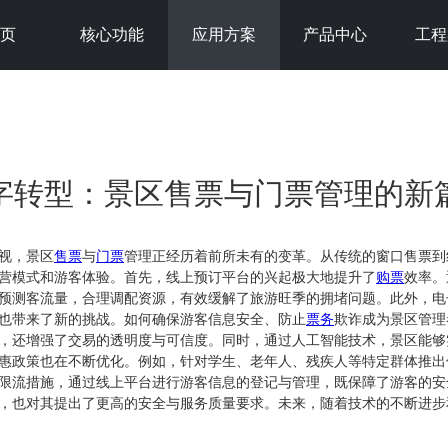
首页
核心功能
应用方案
产品中心
工程
字转型：景区售票与门票管理的新
视，景区
售票
与
门票
管理正经历着前所未有的变革。从传统的窗口售票到
营模式和游客体验。首先，线上预订平台的兴起极大地提升了
购票
效率。
预测客流量，合理调配资源，有效缓解了旅游旺季的拥堵问题。此外，电
也带来了新的挑战。如何确保游客信息安全、防止
票务
欺诈成为景区管理
，还增强了交易的透明度与可信度。同时，通过人工智能技术，景区能够
惠政策也在不断优化。例如，针对学生、老年人、残疾人等特定群体推出
限流措施，通过线上平台进行游客信息的登记与管理，既保障了游客的安
，也对其提出了更高的安全与服务质量要求。未来，随着技术的不断进步