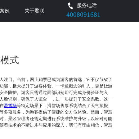
服务电话
案例
关于君联
4008091681
新模式
人注目。当前，网上购票已成为游客的首选，它不仅节省了
功能，极大提升了游客体验。一卡通概念的引入，更是让游
安全防护。游客只需通过面部识别即可完成身份验证与入
人脸识别，确保了人证合一，进一步提升了安全系数。这一
在
滑雪场
等特定场景下，滑雪场售票系统结合了天气预报、
等多项服务，为游客提供了便捷的全方位体验。然而，智慧
时，景区管理者还需定期进行系统维护与升级，以应对可能
随着技术的不断进步与应用的深入，我们有理由相信，智慧