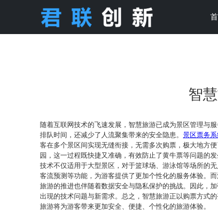
智慧
随着互联网技术的飞速发展，智慧旅游已成为景区管理与服
排队时间，还减少了人流聚集带来的安全隐患。
景区
票务
系
客在多个景区间实现无缝衔接，无需多次购票，极大地方便
园，这一过程既快捷又准确，有效防止了黄牛票等问题的发
技术不仅适用于大型景区，对于篮球场、游泳馆等场所的无
客流预测等功能，为游客提供了更加个性化的服务体验。而
旅游的推进也伴随着数据安全与隐私保护的挑战。因此，加
出现的技术问题与新需求。总之，智慧旅游正以购票方式的
旅游将为游客带来更加安全、便捷、个性化的旅游体验。