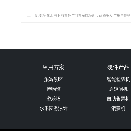
上一篇: 数字化浪潮下的票务与门票系统革新：政策驱动与用户体
应用方案
硬件产品
旅游景区
智能检票机
博物馆
通道闸机
游乐场
自助售票机
水乐园游泳馆
消费机