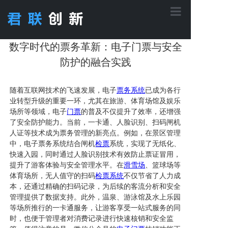
首页
数字时代的票务革新：电子门票与安全
防护的融合实践
核心功能
随着互联网技术的飞速发展，电子
票务
系统
已成为各行
业转型升级的重要一环，尤其在旅游、体育场馆及娱乐
场所等领域，电子
门票
的普及不仅提升了效率，还增强
应用方案
了安全防护能力。当前，一卡通、人脸识别、扫码闸机
人证等技术成为票务管理的新亮点。例如，在景区管理
中，电子票务系统结合闸机
检票
系统，实现了无纸化、
产品中心
快速入园，同时通过人脸识别技术有效防止票证冒用，
提升了游客体验与安全管理水平。在
滑雪场
、篮球场等
体育场所，无人值守的扫码
检票系统
不仅节省了人力成
工程案例
本，还通过精确的扫码记录，为后续的客流分析和安全
管理提供了数据支持。此外，温泉、游泳馆及水上乐园
等场所推行的一卡通服务，让游客享受一站式服务的同
时，也便于管理者对消费记录进行快速核销和安全监
关于君联