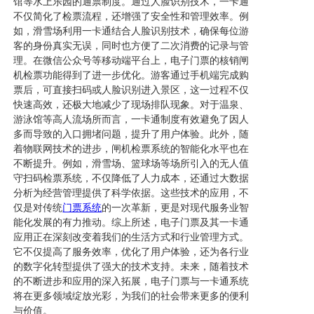
馆等水上乐园的通票制度。通过人脸识别技术，一卡通
不仅简化了检票流程，还增强了安全性和管理效率。例
如，滑雪场利用一卡通结合人脸识别技术，确保每位游
客的身份真实无误，同时也方便了二次消费的记录与管
理。在微信公众号等移动端平台上，电子门票的核销闸
机检票功能得到了进一步优化。游客通过手机端完成购
票后，可直接扫码或人脸识别进入景区，这一过程不仅
快速高效，还极大地减少了现场排队现象。对于温泉、
游泳馆等高人流场所而言，一卡通制度有效避免了因人
多而导致的入口拥堵问题，提升了用户体验。此外，随
着物联网技术的进步，闸机检票系统的智能化水平也在
不断提升。例如，滑雪场、篮球场等场所引入的无人值
守扫码检票系统，不仅降低了人力成本，还通过大数据
分析为经营管理提供了科学依据。这些技术的应用，不
仅是对传统
门票系统
的一次革新，更是对现代服务业智
能化发展的有力推动。综上所述，电子门票及其一卡通
应用正在深刻改变着我们的生活方式和行业管理方式。
它不仅提高了服务效率，优化了用户体验，还为各行业
的数字化转型提供了强大的技术支持。未来，随着技术
的不断进步和应用的深入拓展，电子门票与一卡通系统
将在更多领域绽放光彩，为我们的社会带来更多的便利
与价值。