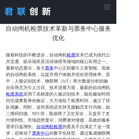
首页
自动闸机检票技术革新与票务中心服务
优化
核心功能
随着科技的不断进步，自动闸机
检票
技术已成为现代公
共交通、娱乐场所及活动场馆等领域的核心应用之一。
最新动态显示，各大
票务
中心正积极引入更智能、高效
应用方案
的自动闸机系统，以提升用户体验并优化管理效率。其
中，人脸识别技术、物联网（IoT）和大数据分析的融
合应用尤为引人注目。技术进展方面，最新的自动闸机
产品中心
检票系统
采用了高精度的人脸识别技术，能在极短时间
内完成乘客身份验证，大大缩短了检票时间，减少了排
队现象。同时，这些系统还支持无接触式支付功能，如
工程案例
二维码扫描、NFC等，既保障了卫生安全，又提升了支
付便利性。市场趋势显示，消费者对便捷、高效的服务
需求日益增长。
自动闸机检票
的普及不仅满足了这一需
求，还推动了
票务中心
向数字化转型。通过集成物联网
关于君联