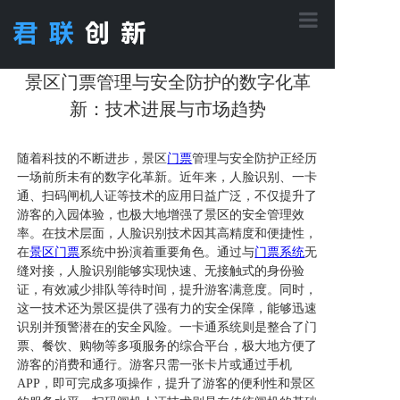
首页
景区门票管理与安全防护的数字化革
新：技术进展与市场趋势
核心功能
随着科技的不断进步，景区
门票
管理与安全防护正经历
一场前所未有的数字化革新。近年来，人脸识别、一卡
通、扫码闸机人证等技术的应用日益广泛，不仅提升了
应用方案
游客的入园体验，也极大地增强了景区的安全管理效
率。在技术层面，人脸识别技术因其高精度和便捷性，
在
景区门票
系统中扮演着重要角色。通过与
门票系统
无
产品中心
缝对接，人脸识别能够实现快速、无接触式的身份验
证，有效减少排队等待时间，提升游客满意度。同时，
这一技术还为景区提供了强有力的安全保障，能够迅速
工程案例
识别并预警潜在的安全风险。一卡通系统则是整合了门
票、餐饮、购物等多项服务的综合平台，极大地方便了
游客的消费和通行。游客只需一张卡片或通过手机
APP，即可完成多项操作，提升了游客的便利性和景区
关于君联