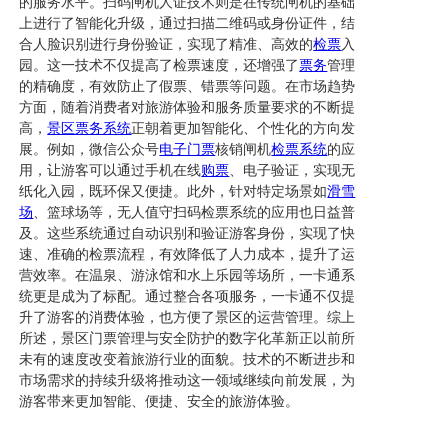
的服务水平。扫码闸机人证技术则是在传统闸机的基础
上进行了智能化升级，通过扫描二维码或身份证件，结
合人脸识别进行身份验证，实现了精准、高效的
检票
入
园。这一技术不仅提高了检票速度，还增强了
票务
管理
的精确度，有效防止了假票、错票等问题。在市场趋势
方面，随着消费者对旅游体验和服务质量要求的不断提
高，
景区
票务系统
正朝着更加智能化、个性化的方向发
展。例如，微信公众号
电子门票
核销闸机
检票系统
的应
用，让游客可以通过手机在线
购票
、电子验证，实现无
纸化入园，既环保又便捷。此外，针对特定场景如
滑雪
场
、篮球场等，无人值守扫码检票系统的应用也日益普
及。这些系统通过自动识别和验证游客身份，实现了快
速、准确的检票流程，有效降低了人力成本，提升了运
营效率。在温泉、游泳馆和水上乐园等场所，一卡通系
统更是成为了标配。通过整合各项服务，一卡通不仅提
升了游客的消费体验，也方便了景区的运营管理。综上
所述，景区门票管理与安全防护的数字化革新正以前所
未有的速度改变着旅游行业的面貌。技术的不断进步和
市场需求的持续升级将推动这一领域继续向前发展，为
游客带来更加智能、便捷、安全的旅游体验。