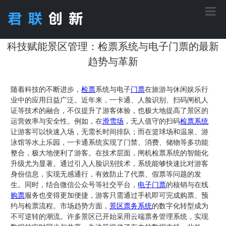
首页
科技赋能景区管理：检票系统与电子门票的最新
趋势与革新
核心功能
随着科技的不断进步，
检票
系统与电子
门票
在旅游与休闲娱乐行
业中的应用日益广泛。近年来，一卡通、人脸识别、扫码闸机人
证等技术的融合，不仅提升了游客体验，也极大地提高了景区的
应用方案
运营效率与安全性。例如，在
滑雪场
，无人值守的扫码
检票系统
让游客可以快速入场，无需长时间排队；而在篮球场和温泉、游
泳馆等水上乐园，一卡通系统实现了门禁、消费、储物等多功能
产品中心
整合，极大地便利了游客。在技术层面，闸机检票系统的智能化
升级尤为显著。通过引入人脸识别技术，系统能够快速比对游客
身份信息，实现无感通行，有效防止了代票、假票等问题的发
工程案例
生。同时，结合微信公众号等社交平台，
电子门票
的核销与在线
购票
服务也变得更加便捷，游客只需通过手机即可完成购票、预
约与检票流程。市场趋势方面，
景区
票务
系统
的数字化转型成为
不可逆转的潮流。许多景区已开始采用云端票务管理系统，实现
关于君联