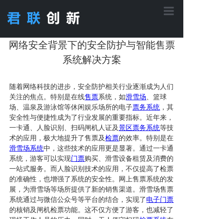
首页
网络安全背景下的安全防护与智能售票
系统解决方案
核心功能
随着网络科技的进步，安全防护相关行业逐渐成为人们
关注的焦点。特别是在线
售票
系统，如
滑雪场
、篮球
场、温泉及游泳馆等休闲娱乐场所的电子
票务
系统
，其
应用方案
安全性与便捷性成为了行业发展的重要指标。近年来，
一卡通、人脸识别、扫码闸机人证及
景区票务
系统
等技
术的应用，极大地提升了售票及
检票
的效率。特别是在
产品中心
滑雪场系统
中，这些技术的应用更是显著。通过一卡通
系统，游客可以实现
门票
购买、滑雪设备租赁及消费的
一站式服务。而人脸识别技术的应用，不仅提高了检票
工程案例
的准确性，也增强了系统的安全性。网上售票系统的发
展，为滑雪场等场所提供了新的销售渠道。滑雪场售票
系统通过与微信公众号等平台的结合，实现了
电子门票
的核销及闸机检票功能。这不仅方便了游客，也减轻了
关于君联