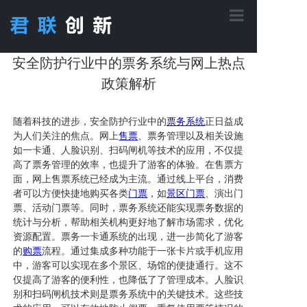
首页
安全防护行业中的票务系统与网上热点
政策解析
核心功能
随着科技的进步，安全防护行业中的
票务
系统
正日益成
为人们关注的焦点。网上
售票
、票务管理以及相关设施
如一卡通、人脸识别、扫码闸机等技术的应用，不仅提
应用方案
高了票务管理的效率，也提升了游客的体验。在售票方
面，网上售票系统已经成为主流。通过线上平台，消费
者可以方便快捷地购买各类
门票
，如
景区门票
、演出门
产品中心
票、活动门票等。同时，票务系统还能实现票务数据的
统计与分析，帮助相关机构更好地了解市场需求，优化
资源配置。票务一卡通系统的出现，进一步简化了游客
工程案例
的
购票
流程。通过集成多种功能于一张卡片或手机应用
中，游客可以实现在多个景区、场馆的便捷通行。这不
仅提高了游客的便利性，也降低了了管理成本。人脸识
别和扫码闸机技术则是票务系统中的关键技术。这些技
关于君联