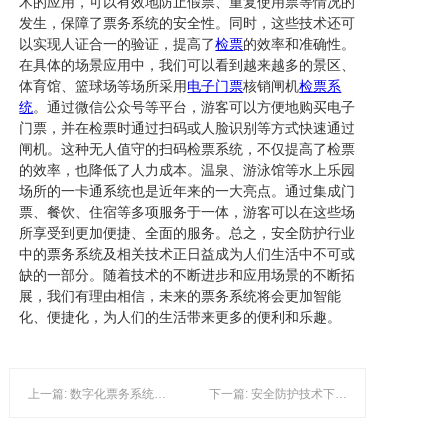
术的应用，可以有效地防止假票、重复使用票等情况的
发生，保障了票务系统的安全性。同时，这些技术还可
以实现人证合一的验证，提高了
检票
的效率和准确性。
在具体的场景应用中，我们可以看到越来越多的景区、
体育馆、篮球场等场所采用
电子门票
核销闸机
检票系
统
。通过微信公众号等平台，游客可以方便地购买电子
门票，并在检票时通过扫码或人脸识别等方式快速通过
闸机。这种无人值守的扫码检票系统，不仅提高了检票
的效率，也降低了人力成本。温泉、游泳馆等水上乐园
场所的一卡通系统也是近年来的一大亮点。通过集成门
票、餐饮、住宿等多项服务于一体，游客可以在这些场
所享受到更加便捷、全面的服务。总之，安全防护行业
中的票务系统及相关技术正日益成为人们生活中不可或
缺的一部分。随着技术的不断进步和应用场景的不断拓
展，我们有理由相信，未来的票务系统将会更加智能
化、便捷化，为人们的生活带来更多的便利和乐趣。
上一篇: 数字化票务系统：安全防护与行业创新
下一篇: 安全防护技术下的景区与滑雪场票务系统新进展